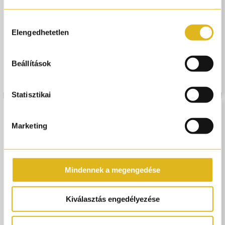
Hozzájárulás
Elengedhetetlen
kiválasztása
NISHANE
NISHANE
Beállítások
Kredo - 50 ml
Mana - 50 ml
61 900,-
148 000,-
Statisztikai
Marketing
Mindennek a megengedése
Kiválasztás engedélyezése