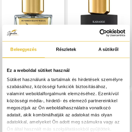
Beleegyezés
Részletek
A sütikről
NISHANE
NISHANE
Hundred Silent Ways X - 50 ml
Karagoz - 50 ml
Ez a weboldal sütiket használ
Sütiket használunk a tartalmak és hirdetések személyre
68 500,-
77 000,-
szabásához, közösségi funkciók biztosításához,
valamint weboldalforgalmunk elemzéséhez. Ezenkívül
közösségi média-, hirdető- és elemező partnereinkkel
megosztjuk az Ön weboldalhasználatra vonatkozó
adatait, akik kombinálhatják az adatokat más olyan
adatokkal, amelyeket Ön adott meg számukra vagy az
Ön által használt más szolgáltatásokból gyűjtöttek.