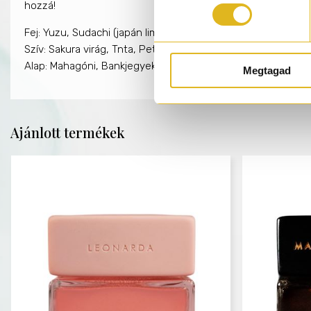
hozzá!
Fej:
Yuzu, Sudachi (japán lime), Ananász, Grapefruit, Puskap
Szív:
Sakura virág, Tnta, Petricore (ahogy a friss eső földes
Alap:
Mahagóni, Bankjegyek, Cédrusfa, Tömjén, Velúr
Megtagad
Ajánlott termékek