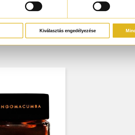
or
en leesik), Napsütötte nedves aszfalt
Kiválasztás engedélyezése
Min