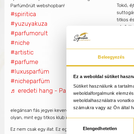
Tokió, é
Parfümőrült webshopban!
suttogás
#spiritica
titkos é
#yuzuyakuza
vésődik 
#parfumorult
parfümbe
#niche
Az illat
#artistic
yuzu
és
Beleegyezés
és az
an
#parfume
árnyalat
#luxusparfüm
visszavo
Ez a weboldal sütiket haszn
#nicheparfüm
tisztas
Sütiket használunk a tartal
napsütöt
♬ eredeti hang - Parfümőrült
weboldalforgalmunk elemzésé
rituáléj
weboldalhasználatra vonatko
jelent. 
számukra vagy az Ön által ha
elegánsan fás jegyei keverednek az
új bankjegyek
meglepő i
olyan, mint egy titkos klub illata Tokió mélyén – ahol a múlt
Hozzájárulás
Elengedhetetlen
kiválasztása
Ez nem csak egy illat. Ez egy szövetség. Egy pecsét. Egy ját