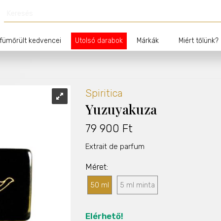
fümőrült kedvencei
Utolsó darabok
Márkák
Miért tőlünk?
Spiritica
Yuzuyakuza
79 900 Ft
Extrait de parfum
Méret
50 ml
5 ml minta
Elérhető!