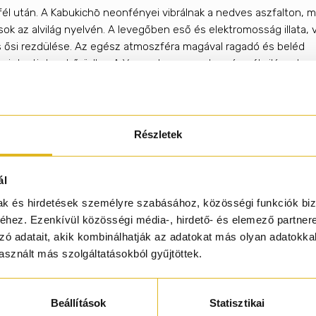
jfél után. A Kabukichō neonfényei vibrálnak a nedves aszfalton, m
ok az alvilág nyelvén. A levegőben eső és elektromosság illata, 
s ősi rezdülése. Az egész atmoszféra magával ragadó és beléd
mint a tinta a bőrödbe. A
Yuzuyakuza
ennek az árnyékvilágnak a
 rejtett krónikája: friss, veszélyes és spirituális.
 nyitánya pengeéles, mint a katana suhanása hajnal előtt. A
japán
 a
sudachi
citrusos-fémes frissessége, a
grapefruit
keserű villan
Részletek
anász
trópusi édessége robbanásszerűen ébreszt. Egy
nyi
puskapor
a levegőben emlékeztet: itt minden döntés
nhatatlan. A szívében a város lélegzik: A
Sakura virág
tavaszi
ál
ága és az
ásványos petricor
esőillata találkozik a
nedves aszfalt
me
mak és hirdetések személyre szabásához, közösségi funkciók biz
te bőrérintésével. A
tetováló tinta akkordja
sötéten az irezumi
hez. Ezenkívül közösségi média-, hirdető- és elemező partner
át idézi, ahol a fájdalom tiszteletet szül, és a csend örök fogadalm
zó adatait, akik kombinálhatják az adatokat más olyan adatokka
Leszáradásban a hatalom suttog:
mahagóni
és
cédrusfa
mély,
sznált más szolgáltatásokból gyűjtöttek.
llatával. A
füstös tömjén
és a
puha velúr
szenvedélyes záróakko
 és a jövő egyszerre jelen vannak.
Beállítások
Statisztikai
szma, amit nem lehet félvállról venni. Próbáld ki ha elég bátor v