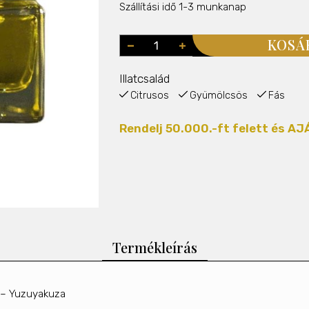
Szállítási idő 1-3 munkanap
KOSÁ
Illatcsalád
Citrusos
Gyümölcsös
Fás
Rendelj 50.000.-ft felett és 
Termékleírás
a – Yuzuyakuza