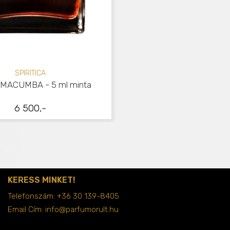
SPIRITICA
ACUMBA - 5 ml minta
6 500,-
KERESS MINKET!
Telefonszám:
+36 30 139-8405
Email Cím:
info@parfumorult.hu