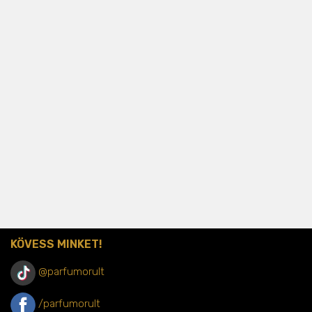
KÖVESS MINKET!
@parfumorult
/parfumorult