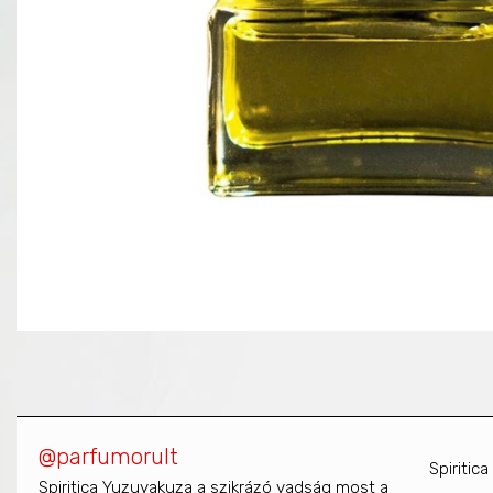
@parfumorult
Spiritic
Spiritica Yuzuyakuza a szikrázó vadság most a