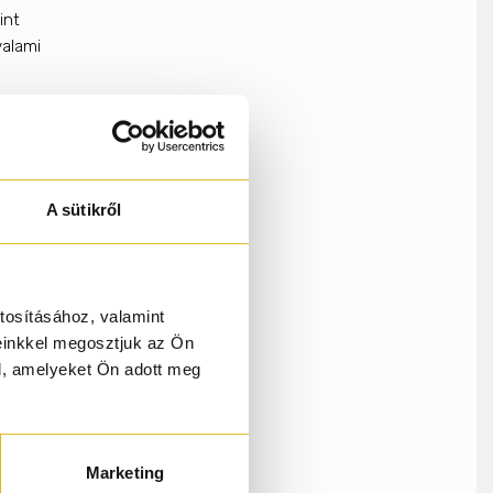
int
valami
ása
A sütikről
leg,
tosításához, valamint
einkkel megosztjuk az Ön
at
l, amelyeket Ön adott meg
rdja
Marketing
agy