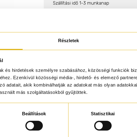
Szállítási idő 1-3 munkanap
KOSÁ
Illatcsalád
Részletek
Friss
Citrusos
Fás
Rendelj 50.000.-ft felett és 
ál
mak és hirdetések személyre szabásához, közösségi funkciók biz
hez. Ezenkívül közösségi média-, hirdető- és elemező partner
zó adatait, akik kombinálhatják az adatokat más olyan adatokka
sznált más szolgáltatásokból gyűjtöttek.
Termékleírás
Beállítások
Statisztikai
brás vetivert áraszt gyengéden. Zen, modern, friss és tiszta ill
latok helyett a meleg napokra.