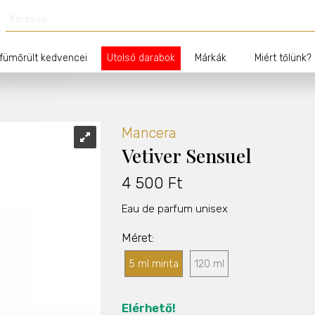
fümőrült kedvencei
Utolsó darabok
Márkák
Miért tőlünk?
Mancera
Vetiver Sensuel
4 500 Ft
Eau de parfum unisex
Méret
5 ml minta
120 ml
Elérhető!