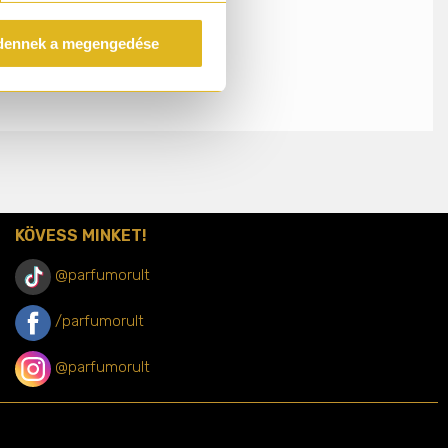
dennek a megengedése
KÖVESS MINKET!
@parfumorult
/parfumorult
@parfumorult