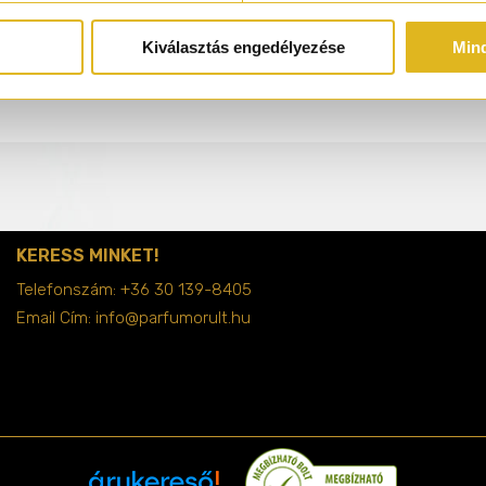
Kiválasztás engedélyezése
Min
KERESS MINKET!
Telefonszám:
+36 30 139-8405
Email Cím:
info@parfumorult.hu