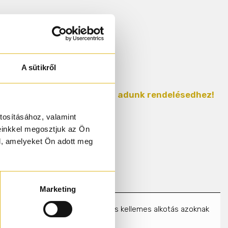
RBA
A sütikről
AJÁNDÉK gyári parfümmintát adunk rendelésedhez!
tosításához, valamint
einkkel megosztjuk az Ön
l, amelyeket Ön adott meg
Marketing
at mindkét nem számára. Nyárias és kellemes alkotás azoknak