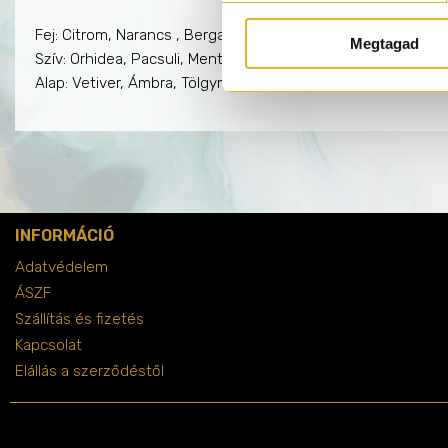
Fej: Citrom, Narancs , Bergamot, Lime, Rózsaszín Bors
Megtagad
Szív: Orhidea, Pacsuli, Menta
Alap: Vetiver, Ámbra, Tölgymoha, Fás jegyek, Pézsma
INFORMÁCIÓ
Adatvédelem
ÁSZF
Szállítás és fizetés
Kapcsolat
Elállás a szerződéstől