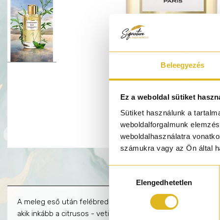
Beleegyezés
Ez a weboldal sütiket haszn
Sütiket használunk a tartal
weboldalforgalmunk elemzésé
weboldalhasználatra vonatko
számukra vagy az Ön által ha
Hozzájárulás
Elengedhetetlen
kiválasztása
A meleg eső után felébredő gyep és virágok illata fás és ám
akik inkább a citrusos - vetiveres vonalat kedvelik a vizes il