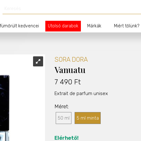
fümőrült kedvencei
Utolsó darabok
Márkák
Miért tőlünk?
SORA DORA
Vanuatu
7 490 Ft
Extrait de parfum unisex
Méret
50 ml
5 ml minta
Elérhető!