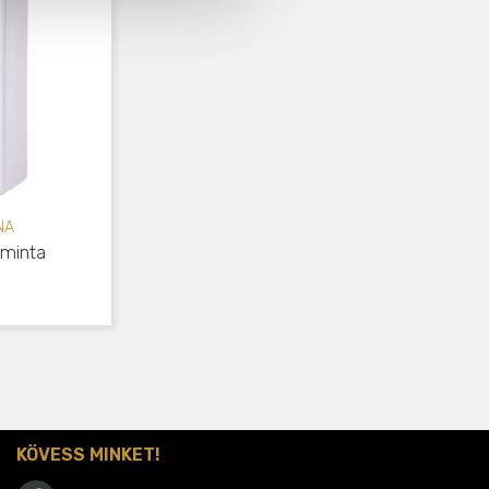
NA
 minta
KÖVESS MINKET!