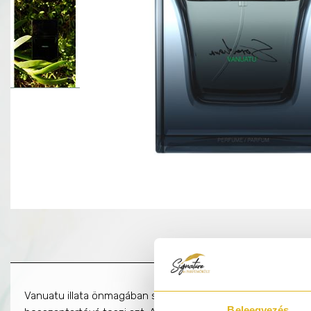
Vanuatu illata önmagában sugározza az eleganciát. Eredeti au
Beleegyezés