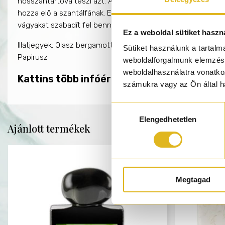
hosszantartóvá teszi azt. Az illat természetessége és ereje
hozza elő a szantálfának. Egyedülállóan virágos és fás alkotá
vágyakat szabadít fel benned, melyekre nem is számítottál
Ez a weboldal sütiket haszn
Illatjegyek: Olasz bergamott, Kardamom, Rebarbara, Fekete b
Sütiket használunk a tartal
Papirusz
weboldalforgalmunk elemzésé
weboldalhasználatra vonatko
Kattins több infóért a SORA DORA márkáról
számukra vagy az Ön által ha
Hozzájárulás
Elengedhetetlen
kiválasztása
Ajánlott termékek
Megtagad