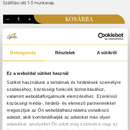
Szállítási idő 1-3 munkanap
KOSÁRBA
Illatcsalád
Gyümölcsös
Gourmand
Édes
Rendelj 50.000.-ft felett és AJÁNDÉK gyári
Beleegyezés
Részletek
A sütikről
parfümmintát adunk rendelésedhez!
Ez a weboldal sütiket használ
Termékleírás
Sütiket használunk a tartalmak és hirdetések személyre
szabásához, közösségi funkciók biztosításához,
valamint weboldalforgalmunk elemzéséhez. Ezenkívül
Kajal
Ruby
a szeretet és szenvedély illatos
közösségi média-, hirdető- és elemező partnereinkkel
megfogalmazása – édes, ragyogó és meleg, akár egy
megosztjuk az Ön weboldalhasználatra vonatkozó
izzó rubin drágakő. Az illat gyümölcsös nyitánya vörös
adatait, akik kombinálhatják az adatokat más olyan
bogyós gyümölcsökkel, kókusszal, mandulával,
adatokkal, amelyeket Ön adott meg számukra vagy az
ananásszal és cseresznye dzsúzzal indít, melyek