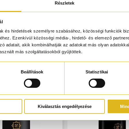
híd alatt és az ébredő városban a szerelmesek romantikus randevút
Részletek
 hangulata kellemes púderességgel.
ál
mak és hirdetések személyre szabásához, közösségi funkciók biz
hez. Ezenkívül közösségi média-, hirdető- és elemező partner
zó adatait, akik kombinálhatják az adatokat más olyan adatokka
sznált más szolgáltatásokból gyűjtöttek.
Beállítások
Statisztikai
Kiválasztás engedélyezése
Min