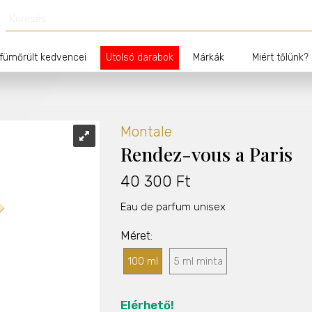
fümőrült kedvencei
Utolsó darabok
Márkák
Miért tőlünk?
Montale
Rendez-vous a Paris
40 300 Ft
Eau de parfum unisex
Méret
100 ml
5 ml minta
Elérhető!