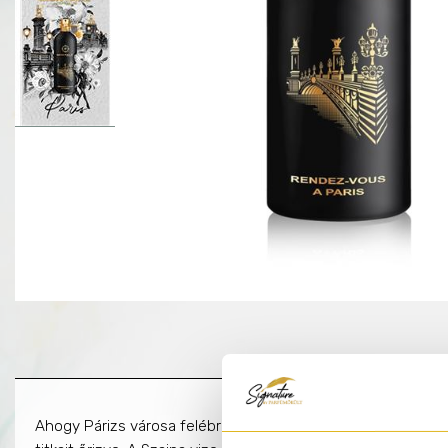
Ahogy Párizs városa felébred, utunk a Grand Palais-hoz veze