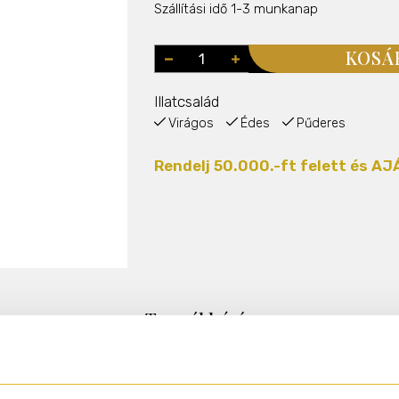
Szállítási idő 1-3 munkanap
KOSÁ
Illatcsalád
Virágos
Édes
Pűderes
Rendelj 50.000.-ft felett és 
Termékleírás
t... Napfelkeltekor, a sugarak elhalványulnak a Szajna mögött, Pá