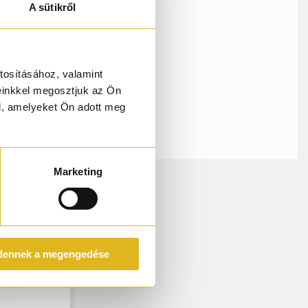
A sütikről
tosításához, valamint
einkkel megosztjuk az Ön
l, amelyeket Ön adott meg
Marketing
dennek a megengedése