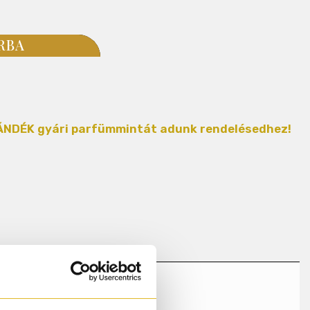
RBA
AJÁNDÉK gyári parfümmintát adunk rendelésedhez!
rizs