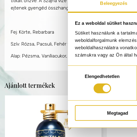
titkait őrizve. A Szajna vize érzékien áramlik a III. Sándor 
Beleegyezés
ejtenek gyengéd összhangban mint az illat édes és rózsás
Ez a weboldal sütiket haszn
Fej: Körte, Rebarbara
Sütiket használunk a tartal
weboldalforgalmunk elemzésé
Szív: Rózsa, Pacsuli, Fehér virágok, Gyömbér
weboldalhasználatra vonatko
számukra vagy az Ön által ha
Alap: Pézsma, Vaníliacukor, Ámbra, Púderes jegyek
Hozzájárulás
Elengedhetetlen
kiválasztása
Ajánlott termékek
Megtagad