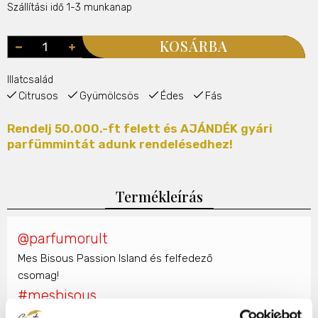
Szállítási idő 1-3 munkanap
KOSÁRBA
Illatcsalád
Citrusos
Gyümölcsös
Édes
Fás
Rendelj 50.000.-ft felett és AJÁNDÉK gyári
parfümmintát adunk rendelésedhez!
Termékleírás
@parfumorult
Mes Bisous Passion Island és felfedező
csomag!
#mesbisous