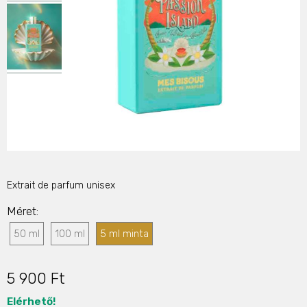
Extrait de parfum unisex
Méret
50 ml
100 ml
5 ml minta
5 900 Ft
Elérhető!