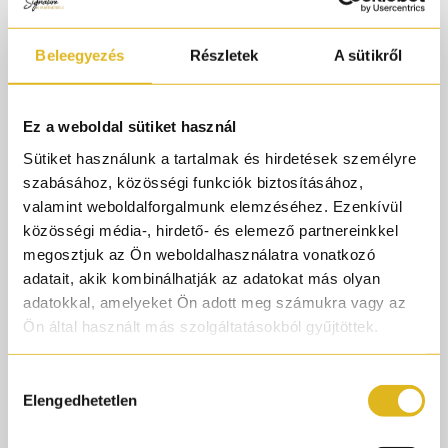
#passionisland
#exclusiv
Beleegyezés
Részletek
A sütikről
#niche
#parfüm
#luxusparfüm
Ez a weboldal sütiket használ
#parfüm
Sütiket használunk a tartalmak és hirdetések személyre
szabásához, közösségi funkciók biztosításához,
#cologne
valamint weboldalforgalmunk elemzéséhez. Ezenkívül
#parfumtok
közösségi média-, hirdető- és elemező partnereinkkel
#parfume
megosztjuk az Ön weboldalhasználatra vonatkozó
adatait, akik kombinálhatják az adatokat más olyan
#parfumorult
adatokkal, amelyeket Ön adott meg számukra vagy az
@Mes Bisous
Ön által használt más szolgáltatásokból gyűjtöttek.
♬ champagne - G Sounds
Hozzájárulás
Elengedhetetlen
A Mes Bisous török luxus parfümház legújabb dobása
kiválasztása
egyben a 2025-ös nyár sztárja lesz: Passion Island egy