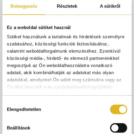
#niche
Beleegyezés
Részletek
A sütikről
#pernoireotimo
#otimo
Ez a weboldal sütiket használ
#parfüm
Sütiket használunk a tartalmak és hirdetések személyre
#fragance
szabásához, közösségi funkciók biztosításához,
#parfumtok
valamint weboldalforgalmunk elemzéséhez. Ezenkívül
közösségi média-, hirdető- és elemező partnereinkkel
#cologne
megosztjuk az Ön weboldalhasználatra vonatkozó
#parfum
adatait, akik kombinálhatják az adatokat más olyan
#fy
adatokkal, amelyeket Ön adott meg számukra vagy az
Ön által használt más szolgáltatásokból gyűjtöttek.
#foryou
#parfume
Hozzájárulás
#herod
Elengedhetetlen
kiválasztása
#pdmherod
#neked
Beállítások