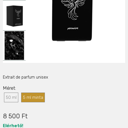
Extrait de parfum unisex
Méret
50 ml
5 ml minta
8 500 Ft
Elérhető!