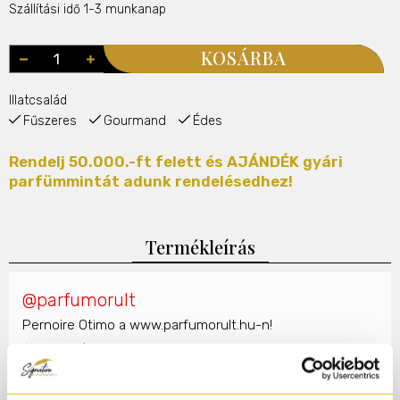
Szállítási idő 1-3 munkanap
KOSÁRBA
Illatcsalád
Fűszeres
Gourmand
Édes
Rendelj 50.000.-ft felett és AJÁNDÉK gyári
parfümmintát adunk rendelésedhez!
Termékleírás
@parfumorult
Pernoire Otimo a www.parfumorult.hu-n!
#pernoire
#luxusparfum