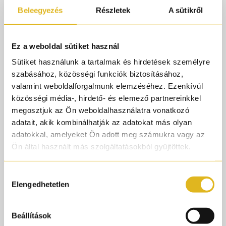
#niche
Beleegyezés
Részletek
A sütikről
#pernoireotimo
#otimo
Ez a weboldal sütiket használ
#parfüm
Sütiket használunk a tartalmak és hirdetések személyre
#fragance
szabásához, közösségi funkciók biztosításához,
#parfumtok
valamint weboldalforgalmunk elemzéséhez. Ezenkívül
közösségi média-, hirdető- és elemező partnereinkkel
#cologne
megosztjuk az Ön weboldalhasználatra vonatkozó
#parfum
adatait, akik kombinálhatják az adatokat más olyan
#fy
adatokkal, amelyeket Ön adott meg számukra vagy az
Ön által használt más szolgáltatásokból gyűjtöttek.
#foryou
#parfume
Hozzájárulás
#herod
Elengedhetetlen
kiválasztása
#pdmherod
#neked
Beállítások