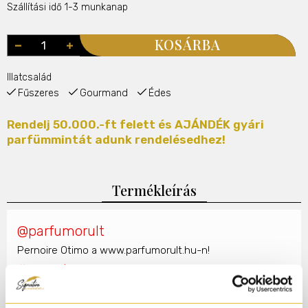
Szállítási idő 1-3 munkanap
KOSÁRBA
Illatcsalád
Fűszeres
Gourmand
Édes
Rendelj 50.000.-ft felett és AJÁNDÉK gyári
parfümmintát adunk rendelésedhez!
Termékleírás
@parfumorult
Pernoire Otimo a www.parfumorult.hu-n!
#pernoire
#luxusparfum