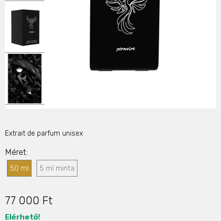
Extrait de parfum unisex
Méret
50 ml
5 ml minta
77 000 Ft
Elérhető!