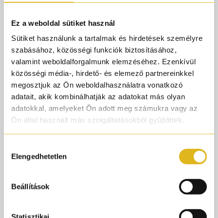
Szállítási idő 1-3 munkanap
Ez a weboldal sütiket használ
KOSÁRBA
Sütiket használunk a tartalmak és hirdetések személyre
szabásához, közösségi funkciók biztosításához,
Illatcsalád
valamint weboldalforgalmunk elemzéséhez. Ezenkívül
Citrusos
Virágos
közösségi média-, hirdető- és elemező partnereinkkel
megosztjuk az Ön weboldalhasználatra vonatkozó
Rendelj 50.000.-ft felett és AJÁNDÉK gyári
adatait, akik kombinálhatják az adatokat más olyan
parfümmintát adunk rendelésedhez!
adatokkal, amelyeket Ön adott meg számukra vagy az
Ön által használt más szolgáltatásokból gyűjtöttek.
Termékleírás
Hozzájárulás
Elengedhetetlen
kiválasztása
A „Noor” arabul fényt jelent – és ez az illat valóban a
mediterrán napfény illatos tükre.
Beállítások
A Noor Neroli olyan, mintha a tengerparti udvarokat járná
be a citrusok szikrázó frissessége és a virágzó
Statisztikai