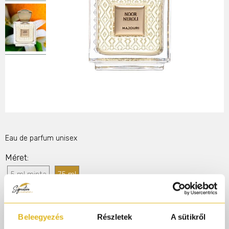
Eau de parfum unisex
Méret
5 ml minta
75 ml
34 900 Ft
Beleegyezés
Részletek
A sütikről
Elérhető!