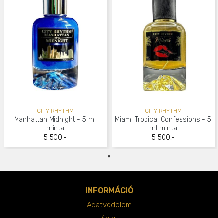
CITY RHYTHM
CITY RHYTHM
Manhattan Midnight - 5 ml
Miami Tropical Confessions - 5
minta
ml minta
5 500,-
5 500,-
INFORMÁCIÓ
Adatvédelem