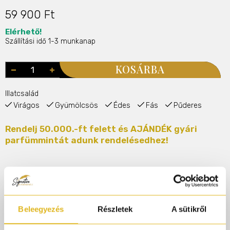
59 900 Ft
Elérhető!
Szállítási idő 1-3 munkanap
KOSÁRBA
Illatcsalád
Virágos
Gyümölcsös
Édes
Fás
Pűderes
Rendelj 50.000.-ft felett és AJÁNDÉK gyári
parfümmintát adunk rendelésedhez!
Termékleírás
@parfumorult
Beleegyezés
Részletek
A sütikről
City Rhythm Marthas Vineyard az old money