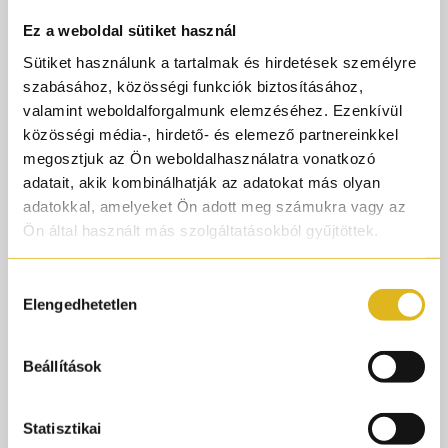
luxus illata
Ez a weboldal sütiket használ
#cityrhythm
Sütiket használunk a tartalmak és hirdetések személyre
#niche
szabásához, közösségi funkciók biztosításához,
#oldmoney
valamint weboldalforgalmunk elemzéséhez. Ezenkívül
#luxus
közösségi média-, hirdető- és elemező partnereinkkel
megosztjuk az Ön weboldalhasználatra vonatkozó
#parfumorult
adatait, akik kombinálhatják az adatokat más olyan
@City Rhythm Fragrances
adatokkal, amelyeket Ön adott meg számukra vagy az
♬ eredeti hang - Parfümőrült
Ön által használt más szolgáltatásokból gyűjtöttek.
A Martha’s Vineyard a napfényben fürdő tengerparti
Hozzájárulás
luxus pillana, egy kitérő a modern parfümkészítésből az
Elengedhetetlen
kiválasztása
“old money” érzésbe. A nyitányban a fekete kókusz mély,
krémes egzotikuma találkozik a lédús szilva bársonyos
Beállítások
édességével és a frissen reszelt narancshéj élénk,
vibráló ragyogásával. A szívében a jázmin tiszta, elegáns
illata és az orris púderes, selymes finomsága bontakozik
Statisztikai