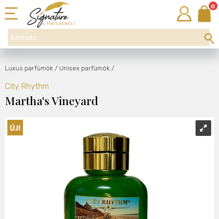
0
Luxus parfümök
/ Unisex parfümök
/
City Rhythm
Martha's Vineyard