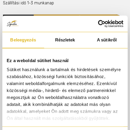
Szállítási idő 1-3 munkanap
KOSÁRBA
Illatcsalád
Gourmand
Bőrös
Édes
Beleegyezés
Részletek
A sütikről
Rendelj 50.000.-ft felett és AJÁNDÉK gyári
parfümmintát adunk rendelésedhez!
Ez a weboldal sütiket használ
Sütiket használunk a tartalmak és hirdetések személyre
szabásához, közösségi funkciók biztosításához,
Termékleírás
valamint weboldalforgalmunk elemzéséhez. Ezenkívül
közösségi média-, hirdető- és elemező partnereinkkel
megosztjuk az Ön weboldalhasználatra vonatkozó
Mandorle a csábítás történetét meséli el. Egy igazi
adatait, akik kombinálhatják az adatokat más olyan
goudmand mandulás élmény szívében jéghideg
adatokkal, amelyeket Ön adott meg számukra vagy az
cserenyével és erőteljes velúrbőr-pézsma
Ön által használt más szolgáltatásokból gyűjtöttek.
alapjában. Mámorító ínyenc jegyek összhangja vonzó
összhangot kelt. Tonkabab és kakaó abszolút fokozza a