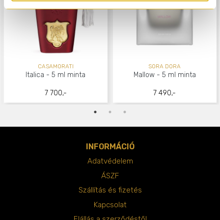
CASAMORATI
SORA DORA
Italica - 5 ml minta
Mallow - 5 ml minta
7 700,-
7 490,-
INFORMÁCIÓ
Adatvédelem
ÁSZF
Szállítás és fizetés
Kapcsolat
Elállás a szerződéstől