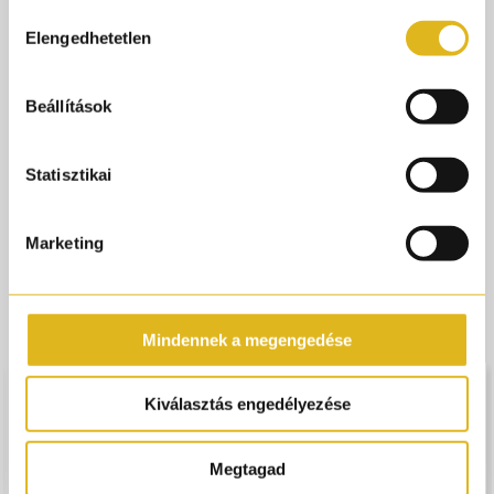
Hozzájárulás
mandula hatását és a rum egészíti ki a cseresznyét egy
Elengedhetetlen
kiválasztása
likőr szerű mámorító összhangban. Nagyon gazdag és
hosszan tartó illat extrait sűrűségének köszönhetően.
Beállítások
Illatjegyek: Mandula, Cserenye, Tonkabab, Kakaó, Rum,
Vanília, Velúrbőr, Pézsma
Statisztikai
Kattins több infóért a SORA DORA
márkáról!
Marketing
Ajánlott termékek
Mindennek a megengedése
Kiválasztás engedélyezése
Megtagad