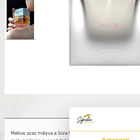
Mallow azaz mályva a Sora Dorától... A harmonikus vízió igazi
Beleegyezés