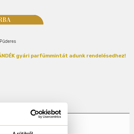
RBA
Pűderes
AJÁNDÉK gyári parfümmintát adunk rendelésedhez!
irág
A sütikről