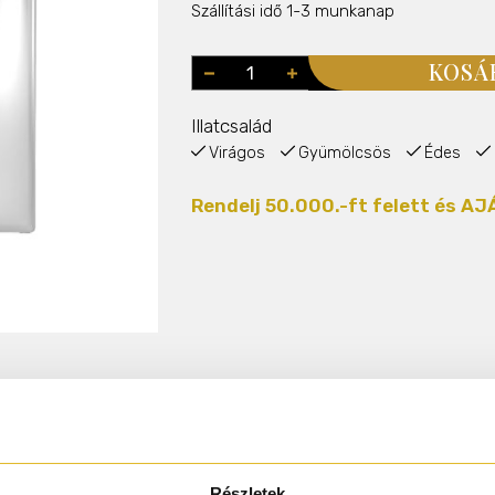
Szállítási idő 1-3 munkanap
KOSÁ
Illatcsalád
Virágos
Gyümölcsös
Édes
Rendelj 50.000.-ft felett és 
Termékleírás
 illúziója az ellentmondásban. Egy gyönyörű és illatos ibolyakék v
Részletek