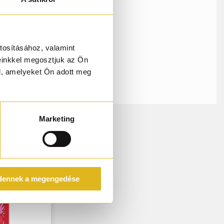
g kell
irág
engéd
tosításához, valamint
einkkel megosztjuk az Ön
l, amelyeket Ön adott meg
Marketing
dennek a megengedése