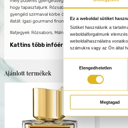
mely púderes gyengédségbe olvad. A Mallow egy igazi élmé
hogy tapasztaljunk. Rózsabors fűszerezi, málna, mandula és v
gyengéd szirmaival körbe ölel minket. Pézsmás alapja hos
Ez a weboldal sütiket haszn
illatát. Igazi gourmand finomság a púderes illatok kedvelőin
Sütiket használunk a tartal
Illatjegyek: Rózsabors, Málna, Mandula, Vanília cukor, Heliot
weboldalforgalmunk elemzésé
weboldalhasználatra vonatko
Kattins több infóért a SORA DORA márkáról
számukra vagy az Ön által ha
Hozzájárulás
Elengedhetetlen
kiválasztása
Ajánlott termékek
Megtagad