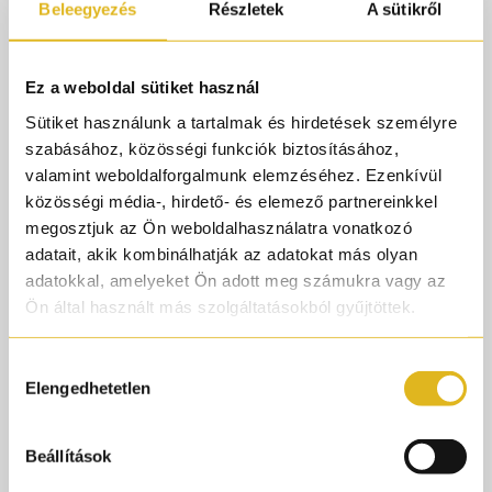
#egypt
Beleegyezés
Részletek
A sütikről
#oud
#niche
Ez a weboldal sütiket használ
#fragance
Sütiket használunk a tartalmak és hirdetések személyre
#parfum
szabásához, közösségi funkciók biztosításához,
valamint weboldalforgalmunk elemzéséhez. Ezenkívül
#parfumtok
közösségi média-, hirdető- és elemező partnereinkkel
#luxury
megosztjuk az Ön weboldalhasználatra vonatkozó
#parfume
adatait, akik kombinálhatják az adatokat más olyan
adatokkal, amelyeket Ön adott meg számukra vagy az
#foryou
Ön által használt más szolgáltatásokból gyűjtöttek.
#parfumorult
♬ Arabica (Egyptian Oriental
Hozzájárulás
Elengedhetetlen
Music) - Bayoumi
kiválasztása
Beállítások
A gazdag és lenyűgöző egyiptomi kultúra ihlette meg ezt
a sötét fűszeres és orientális illatot. Gyönyörű