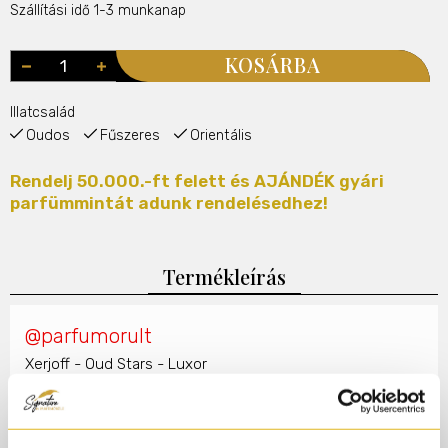
Szállítási idő 1-3 munkanap
KOSÁRBA
Illatcsalád
Oudos
Fűszeres
Orientális
Rendelj 50.000.-ft felett és AJÁNDÉK gyári
parfümmintát adunk rendelésedhez!
Termékleírás
@parfumorult
Xerjoff - Oud Stars - Luxor
#xerjoff
#luxor