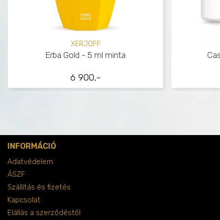
XERJOFF
Erba Gold - 5 ml minta
Cas
6 900,-
INFORMÁCIÓ
Adatvédelem
ÁSZF
Szállítás és fizetés
Kapcsolat
Elállás a szerződéstől