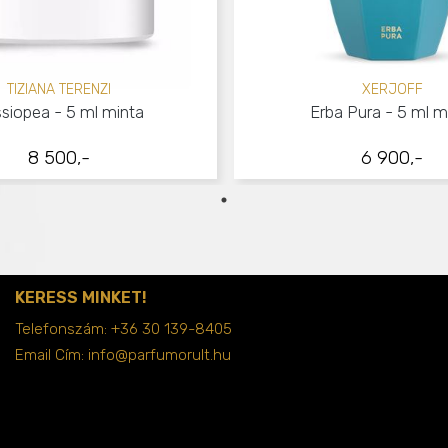
TIZIANA TERENZI
XERJOFF
siopea - 5 ml minta
Erba Pura - 5 ml m
8 500,-
6 900,-
KERESS MINKET!
Telefonszám:
+36 30 139-8405
Email Cím:
info@parfumorult.hu