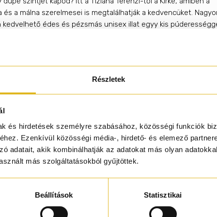
dupe szintjét kapod? Itt a Tiziana Terenzi-től a Kirké, amiben a
 és a málna szerelmesei is megtalálhatják a kedvencüket. Nagyo
 kedvelhető édes és pézsmás unisex illat egyy kis púderességge
szíve vonzóvá teszi és a krémes szantálos-vaníliás alapja
tartóvá.
acuja, Barack, Körte, Málna, "Meleg homok"
Részletek
iom
antálfa, Vanília, Pacsuli, Pézsma, Heliotróp
ál
s több infóért a Tiziana Terenzi márkáról!
mak és hirdetések személyre szabásához, közösségi funkciók biz
hez. Ezenkívül közösségi média-, hirdető- és elemező partner
zó adatait, akik kombinálhatják az adatokat más olyan adatokka
sznált más szolgáltatásokból gyűjtöttek.
Beállítások
Statisztikai