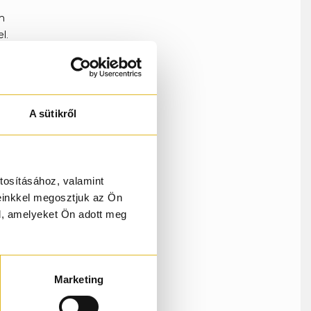
n
l.
A sütikről
tosításához, valamint
einkkel megosztjuk az Ön
l, amelyeket Ön adott meg
Marketing