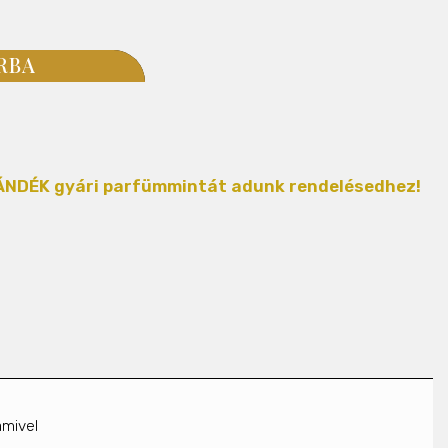
RBA
AJÁNDÉK gyári parfümmintát adunk rendelésedhez!
amivel