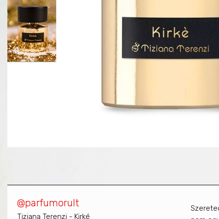
@parfumorult
Szereted
Tiziana Terenzi - Kirké