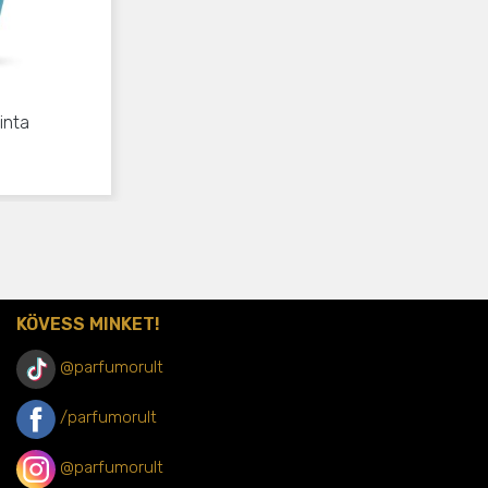
inta
KÖVESS MINKET!
@parfumorult
/parfumorult
@parfumorult