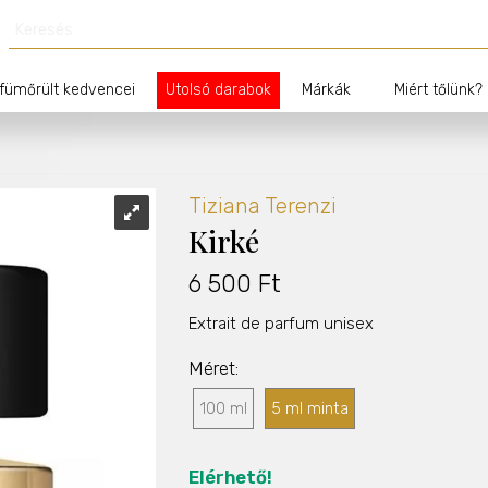
fümőrült kedvencei
Utolsó darabok
Márkák
Miért tőlünk?
Tiziana Terenzi
Kirké
6 500 Ft
Extrait de parfum unisex
Méret
100 ml
5 ml minta
Elérhető!