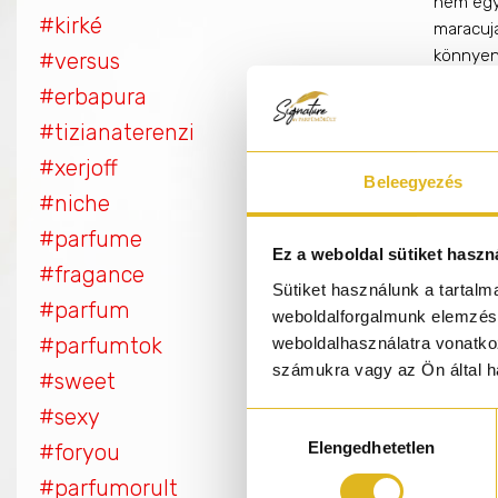
nem egy 
#kirké
maracuja
könnyen
#versus
Virágos 
#erbapura
hosszan
#tizianaterenzi
Fej: Mar
#xerjoff
Beleegyezés
Szív: Lil
#niche
#parfume
Alap: Sz
Ez a weboldal sütiket haszn
#fragance
Kattin
Sütiket használunk a tartal
#parfum
weboldalforgalmunk elemzésé
#parfumtok
weboldalhasználatra vonatko
számukra vagy az Ön által ha
#sweet
#sexy
Hozzájárulás
Elengedhetetlen
kiválasztása
#foryou
#parfumorult