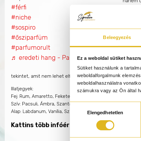
hanem dö
#férfi
higgadts
feketeri
#niche
frissess
#sospiro
édessége
#ősziparfüm
Beleegyezés
benne. A
textúráj
#parfumorult
egy maga
♬ eredeti hang - Parfümőrült
Ez a weboldal sütiket haszn
labdanu
Sütiket használunk a tartal
össze a 
weboldalforgalmunk elemzésé
tekintet, amit nem lehet elfelejteni.
weboldalhasználatra vonatko
Illatjegyek:
számukra vagy az Ön által ha
Fej: Rum, Amaretto, Feketeribizli, Bergamott
Szív: Pacsuli, Ámbra, Szantálfa
Hozzájárulás
Alap: Labdanum, Vanília, Sziámi benzoé
Elengedhetetlen
kiválasztása
Kattins több infóért a Sospiro márkáról!