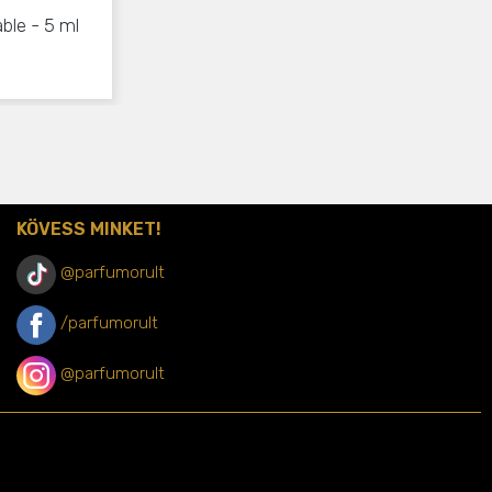
able - 5 ml
KÖVESS MINKET!
@parfumorult
/parfumorult
@parfumorult