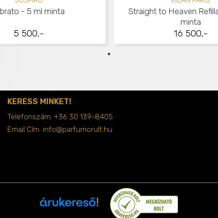
SOSPIRO
KILIAN PARIS
ibrato - 5 ml minta
Straight to Heaven Refill
minta
5 500,-
16 500,-
KERESS MINKET!
Telefonszám:
+36 30 139-8405
Email Cím:
info@parfumorult.hu