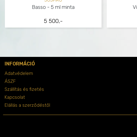
SOSPIRO
Basso - 5 ml minta
V
5 500,-
INFORMÁCIÓ
Adatvédelem
ÁSZF
Szállítás és fizetés
Kapcsolat
Elállás a szerződéstől