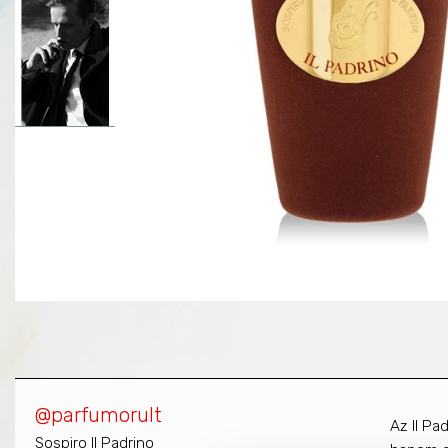
@parfumorult
Az
Il Pa
Sospiro Il Padrino