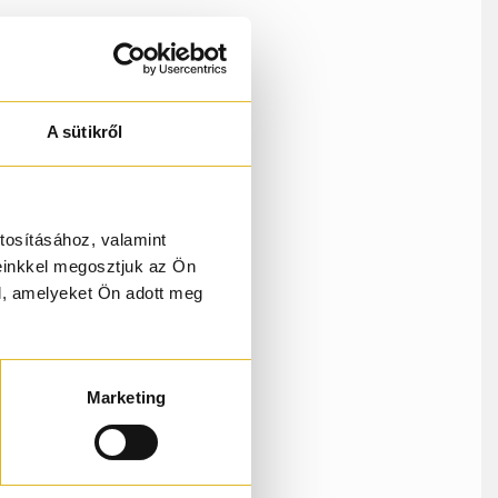
k
A sütikről
s
ese
a
imul
tosításához, valamint
egy
einkkel megosztjuk az Ön
l, amelyeket Ön adott meg
Marketing