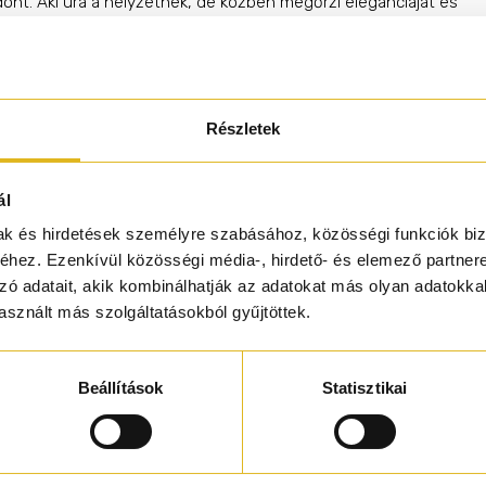
nt. Aki ura a helyzetnek, de közben megőrzi eleganciáját és
ágát. Már az első pillanatban markáns energia robban ki belőle: a
bizli savanykás csillanása találkozik a citrusos bergamott
égével, miközben a sötét rum és az amaretto mély, alkoholos
 egyértelműen kijelöli a hangulatot – luxus és hatalom uralkodi
Részletek
 szívében az illat selymesen kifinomulttá válik: a szantálfa kréme
a, az ámbra aranyló melege és a pacsuli földes mélysége együtt
biztos, szenvedélyes férfit fest le, aki tudja, mit ér. Az alapban 
ál
m gyantás mélysége és a benzoin édes, balzsamos suttogása s
mak és hirdetések személyre szabásához, közösségi funkciók biz
vaníliás fás akkorddal. Leszáradva puha, mégis határozott, akár 
hez. Ezenkívül közösségi média-, hirdető- és elemező partner
zó adatait, akik kombinálhatják az adatokat más olyan adatokka
sznált más szolgáltatásokból gyűjtöttek.
Beállítások
Statisztikai