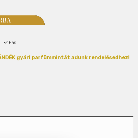
RBA
Fás
AJÁNDÉK gyári parfümmintát adunk rendelésedhez!