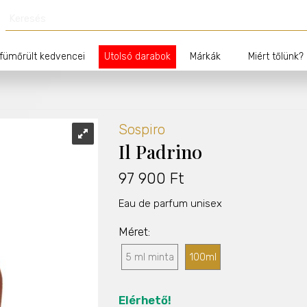
fümőrült kedvencei
Utolsó darabok
Márkák
Miért tőlünk?
Sospiro
Il Padrino
97 900 Ft
Eau de parfum unisex
Méret
5 ml minta
100ml
Elérhető!