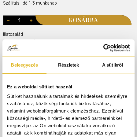
Szállítási idő 1-3 munkanap
KOSÁRBA
Illatcsalád
Fűszeres
Orientális
Rendelj 50.000.-ft felett és AJÁNDÉK gyári
parfümmintát adunk rendelésedhez!
Beleegyezés
Részletek
A sütikről
Termékleírás
Ez a weboldal sütiket használ
Sütiket használunk a tartalmak és hirdetések személyre
szabásához, közösségi funkciók biztosításához,
Xerjoff NeoRio a szabadság, a kreativitás és az ösztönös
valamint weboldalforgalmunk elemzéséhez. Ezenkívül
lendület illatos manifesztuma – egyszerre játékos és
közösségi média-, hirdető- és elemező partnereinkkel
kifinomult, akárcsak a Duran Duran zenei világa, amely
megosztjuk az Ön weboldalhasználatra vonatkozó
inspirálta.
adatait, akik kombinálhatják az adatokat más olyan