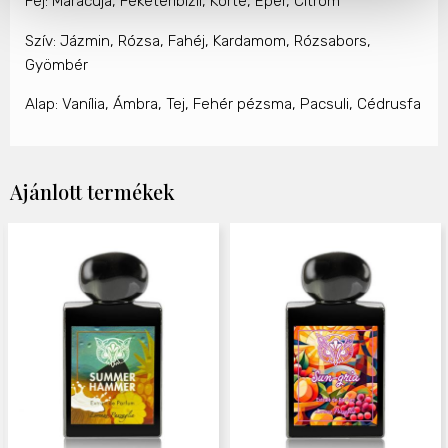
Fej: Maracuja, Feketeribizli, Körte, Eper, Citrom
Szív: Jázmin, Rózsa, Fahéj, Kardamom, Rózsabors,
Gyömbér
Alap: Vanília, Ámbra, Tej, Fehér pézsma, Pacsuli, Cédrusfa
Ajánlott termékek