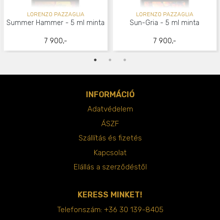
LORENZO PAZZAGLIA
LORENZO PAZZAGLIA
Summer Hammer - 5 ml minta
Sun-Gria - 5 ml minta
7 900,-
7 900,-
INFORMÁCIÓ
Adatvédelem
ÁSZF
Szállítás és fizetés
Kapcsolat
Elállás a szerződéstől
KERESS MINKET!
Telefonszám:
+36 30 139-8405