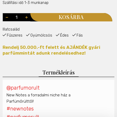
Szállítási idő 1-3 munkanap
KOSÁRBA
Illatcsalád
Fűszeres
Gyümölcsös
Édes
Fás
Rendelj 50.000.-ft felett és AJÁNDÉK gyári
parfümmintát adunk rendelésedhez!
Termékleírás
@parfumorult
New Notes a forradalmi niche ház a
Parfümőrülttől!
#newnotes