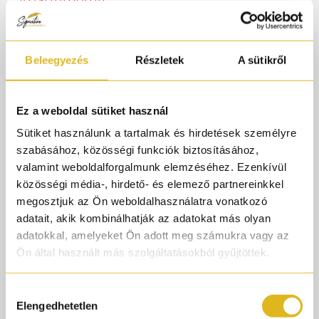
#parfumorult
#zeniche
#akigalamandarino
Beleegyezés
Részletek
A sütikről
#caramellovanilla
#erotikaminimale
Ez a weboldal sütiket használ
#coctailmaracuja
Sütiket használunk a tartalmak és hirdetések személyre
#lattedicherry
szabásához, közösségi funkciók biztosításához,
#luxusparfum
valamint weboldalforgalmunk elemzéséhez. Ezenkívül
#nicheparfüm
közösségi média-, hirdető- és elemező partnereinkkel
megosztjuk az Ön weboldalhasználatra vonatkozó
#niche
adatait, akik kombinálhatják az adatokat más olyan
#italian
adatokkal, amelyeket Ön adott meg számukra vagy az
#luxury
Ön által használt más szolgáltatásokból gyűjtöttek.
#parfüm
Hozzájárulás
@Zeniche
Elengedhetetlen
kiválasztása
♬ Street Confidence - DHDMusic