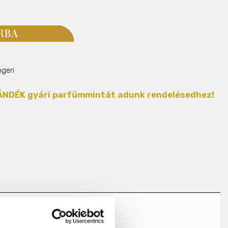
RBA
ngeri
AJÁNDÉK gyári parfümmintát adunk rendelésedhez!