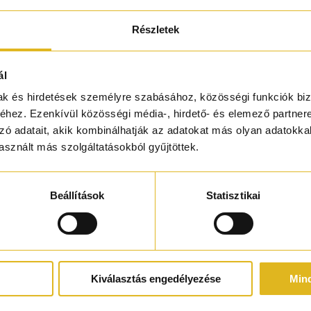
rágok illata egyetlen felejthetetlen élménnyé olvad össze. Vibrá
Részletek
lkozik a mandarin üde citrusosságával és a gyömbér pezsgő
ord egyedi tengeri karaktert kölcsönöz az illatnak, amelyet a já
ál
. Leszáradva a pacsuli, a vanília, az ámbra és a fehér pézsmák 
nciát.
mak és hirdetések személyre szabásához, közösségi funkciók biz
hez. Ezenkívül közösségi média-, hirdető- és elemező partner
zó adatait, akik kombinálhatják az adatokat más olyan adatokka
sznált más szolgáltatásokból gyűjtöttek.
Beállítások
Statisztikai
Kiválasztás engedélyezése
Min