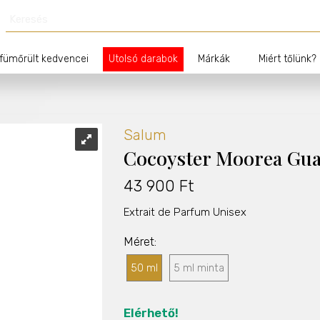
fümőrült kedvencei
Utolsó darabok
Márkák
Miért tőlünk?
Salum
Cocoyster Moorea Gu
43 900 Ft
Extrait de Parfum Unisex
Méret
50 ml
5 ml minta
Elérhető!