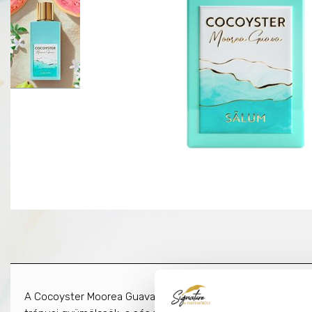
A Cocoyster Moorea Guava a Francia Polinéziához tartozó M