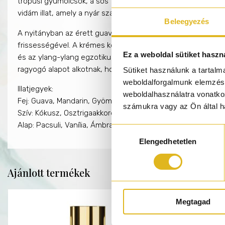
trópusi gyümölcsök, a sós tengeri levegő és az egzotikus vi
vidám illat, amely a nyár szabadságát hordozza magában.
Beleegyezés
A nyitányban az érett guava zamatos gyümölcsössége talá
frissességével. A krémes kókusz és a különleges osztrigaakk
Ez a weboldal sütiket haszn
és az ylang-ylang egzotikus virágossága tesz még érzékibbé
ragyogó alapot alkotnak, hosszan megőrizve a trópusi elega
Sütiket használunk a tartal
weboldalforgalmunk elemzésé
Illatjegyek:
weboldalhasználatra vonatko
Fej:
Guava, Mandarin, Gyömbér
számukra vagy az Ön által ha
Szív:
Kókusz, Osztrigaakkord, Jázmin, Ylang-ylang
Alap:
Pacsuli, Vanília, Ámbra, Fehér pézsma
Hozzájárulás
Elengedhetetlen
kiválasztása
Ajánlott termékek
Megtagad