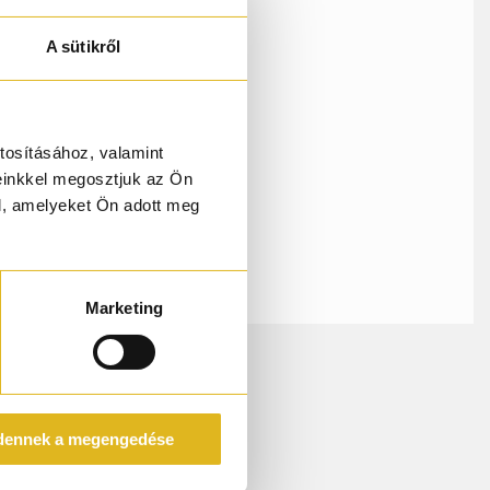
lóan
A sütikről
zmin
meleg,
tosításához, valamint
einkkel megosztjuk az Ön
l, amelyeket Ön adott meg
Marketing
dennek a megengedése