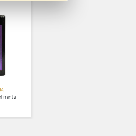
IA
ml minta