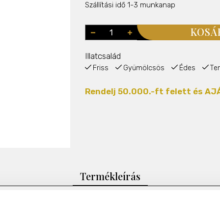
Szállítási idő 1-3 munkanap
KOSÁ
Illatcsalád
Friss
Gyümölcsös
Édes
Te
Rendelj 50.000.-ft felett és 
Termékleírás
oorea szigetének napsütötte hangulatát idézi meg, ahol a lédús