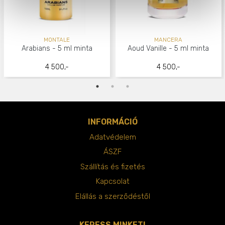
MONTALE
MANCERA
Arabians - 5 ml minta
Aoud Vanille - 5 ml minta
4 500,-
4 500,-
INFORMÁCIÓ
Adatvédelem
ÁSZF
Szállítás és fizetés
Kapcsolat
Elállás a szerződéstől
KERESS MINKET!