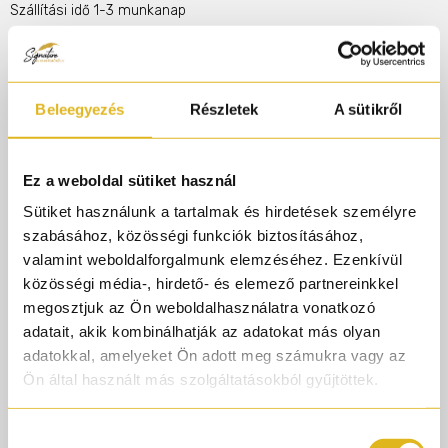
Szállítási idő 1-3 munkanap
KOSÁRBA
Beleegyezés
Részletek
A sütikről
Illatcsalád
Oudos
Virágos
Fás
Rendelj 50.000.-ft felett és AJÁNDÉK gyári
Ez a weboldal sütiket használ
parfümmintát adunk rendelésedhez!
Sütiket használunk a tartalmak és hirdetések személyre
szabásához, közösségi funkciók biztosításához,
valamint weboldalforgalmunk elemzéséhez. Ezenkívül
Termékleírás
közösségi média-, hirdető- és elemező partnereinkkel
megosztjuk az Ön weboldalhasználatra vonatkozó
adatait, akik kombinálhatják az adatokat más olyan
A Black Aoud egy drámai illat elsöprő erejű nyitánnyal.
adatokkal, amelyeket Ön adott meg számukra vagy az
Közepesen testes és nagyon dús, bársonyos rózsa
Ön által használt más szolgáltatásokból gyűjtöttek.
bájitala, misztikus ouddal keverve. Ez egy ritka utazás
valahová, ahol valószínűleg soha nem jártál, és
Hozzájárulás
könyörögni fogsz, hogy visszatérj… elég egy pár fújás