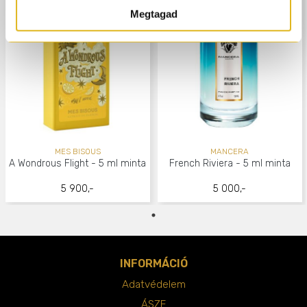
Megtagad
MES BISOUS
MANCERA
A Wondrous Flight - 5 ml minta
French Riviera - 5 ml minta
5 900,-
5 000,-
INFORMÁCIÓ
Adatvédelem
ÁSZF