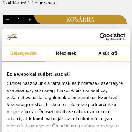
Szállítási idő 1-3 munkanap
KOSÁRBA
Illatcsalád
Oudos
Friss
Citrusos
Fás
Rendelj 50.000.-ft felett és AJÁNDÉK gyári
Beleegyezés
Részletek
A sütikről
parfümmintát adunk rendelésedhez!
Ez a weboldal sütiket használ
Termékleírás
Sütiket használunk a tartalmak és hirdetések személyre
szabásához, közösségi funkciók biztosításához,
valamint weboldalforgalmunk elemzéséhez. Ezenkívül
Mancera Aoud Lemon Mint egy friss, modern oud-
közösségi média-, hirdető- és elemező partnereinkkel
értelmezés, amely azonnal energikus citrusossággal nyit:
megosztjuk az Ön weboldalhasználatra vonatkozó
a szicíliai citrom élénksége találkozik a koriander zöldes
adatait, akik kombinálhatják az adatokat más olyan
fűszerességével, a fekete bors finom csípősségével és a
adatokkal, amelyeket Ön adott meg számukra vagy az
mandula krémes lágyságával. A szívében az oud