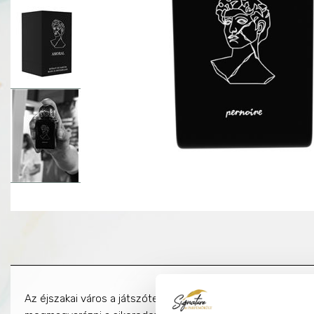
Az éjszakai város a játszótered, a hideg kemény utcák ped