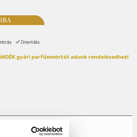
RBA
mbrás
Orientális
AJÁNDÉK gyári parfümmintát adunk rendelésedhez!