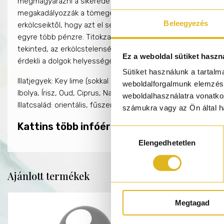
megmagyarázni a sikeredet, sem a csúcsra jutásodat. A sza
megakadályozzák a tömegek feljutását a csúcsra, de nem 
Beleegyezés
erkölcseiktől, hogy azt el sem tudták képzelni. Erkölcste
egyre több pénzre. Titokzatos vagy, mégis magával ragadó,
tekinted, az erkölcstelenséget pedig választott illataként vi
Ez a weboldal sütiket haszn
érdekli a dolgok helyessége vagy helytelensége.
Sütiket használunk a tartal
Illatjegyek: Key lime (sokkal kisebb lime, savanykásabb ízvil
weboldalforgalmunk elemzésé
Ibolya, Írisz, Oud, Ciprus, Narancsvirág, Ámbrás jegyek, Szan
weboldalhasználatra vonatko
Illatcsalád: orientális, fűszeres, ámbrás
számukra vagy az Ön által ha
Kattins több infóért a Pernoire márkáról!
Hozzájárulás
Elengedhetetlen
kiválasztása
Ajánlott termékek
Megtagad