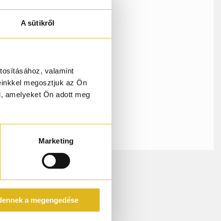
A sütikről
re és
ek
 nem
tosításához, valamint
einkkel megosztjuk az Ön
l, amelyeket Ön adott meg
Marketing
dennek a megengedése