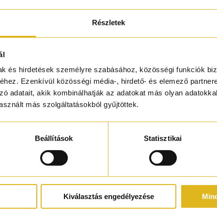
bályokat is csak azért hozzák, hogy
a te esetedben! Te annyiféle módon szabadítod meg őket az
Részletek
len cselekedeteknek köszönhetően tettél szert nagyobb ismertség
 a lényeged maga az erkölcstelenség. Az erkölcs hiányát előnyn
seled. Amoral azt jelenti, hogy hiányzik a morális érzék valakiből;
ál
mak és hirdetések személyre szabásához, közösségi funkciók biz
ággal), Fekete tea, Kardamom, Fahéj, Kömény, Füstölt aszalt szilva,
hez. Ezenkívül közösségi média-, hirdető- és elemező partner
tálfa, Tonka
zó adatait, akik kombinálhatják az adatokat más olyan adatokka
sznált más szolgáltatásokból gyűjtöttek.
Beállítások
Statisztikai
Kiválasztás engedélyezése
Min