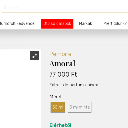
fümőrült kedvencei
Utolsó darabok
Márkák
Miért tőlünk?
Pernoire
Amoral
77 000 Ft
Extrait de parfum unisex
Méret
50 ml
5 ml minta
Elérhető!