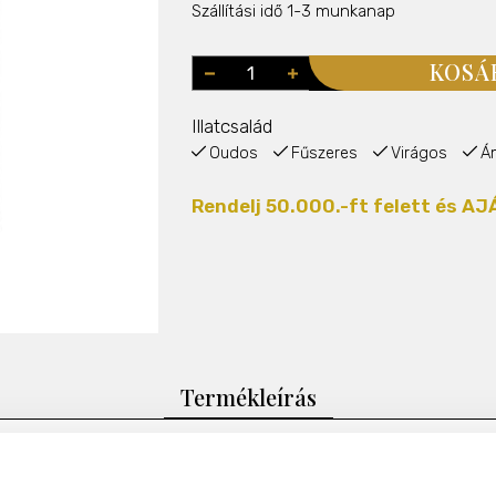
Szállítási idő 1-3 munkanap
KOSÁ
Illatcsalád
Oudos
Fűszeres
Virágos
Á
Rendelj 50.000.-ft felett és 
Termékleírás
ig a munkád. Az emberek nem tudják