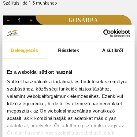
Szállítási idő 1-3 munkanap
KOSÁRBA
Illatcsalád
Fűszeres
Citrusos
Virágos
Ámbrás
Beleegyezés
Részletek
A sütikről
Rendelj 50.000.-ft felett és AJÁNDÉK gyári
parfümmintát adunk rendelésedhez!
Ez a weboldal sütiket használ
Sütiket használunk a tartalmak és hirdetések személyre
Termékleírás
szabásához, közösségi funkciók biztosításához,
valamint weboldalforgalmunk elemzéséhez. Ezenkívül
közösségi média-, hirdető- és elemező partnereinkkel
Az Amberique a Mes Bisous-tól a lelkek gyengéd
megosztjuk az Ön weboldalhasználatra vonatkozó
találkozásának illata hosszan tartó ámbrás hangulatban
adatait, akik kombinálhatják az adatokat más olyan
Egy igazán érzéki illat, mely gyengéd érintésének nehéz
adatokkal, amelyeket Ön adott meg számukra vagy az
ellenálni. Ezt a gyengédséget a török rózsa szírmai
Ön által használt más szolgáltatásokból gyűjtöttek.
biztosítják melyet igazán jól ellensúlyoz a grapefruit élénk