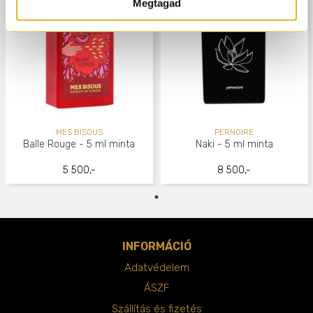
Megtagad
MES BISOUS
PERNOIRE
Balle Rouge - 5 ml minta
Naki - 5 ml minta
5 500,-
8 500,-
INFORMÁCIÓ
Adatvédelem
ÁSZF
Szállítás és fizetés