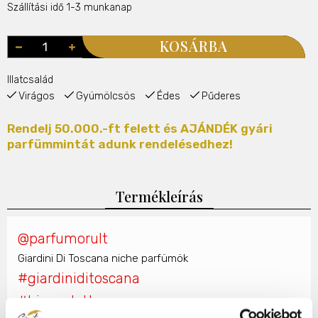
Szállítási idő 1-3 munkanap
KOSÁRBA
Illatcsalád
Virágos
Gyümölcsös
Édes
Pűderes
Rendelj 50.000.-ft felett és AJÁNDÉK gyári
parfümmintát adunk rendelésedhez!
Termékleírás
@parfumorult
Giardini Di Toscana niche parfümök
#giardiniditoscana
#biancolatte