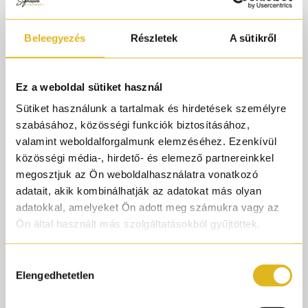
#luxusparfüm
#parfumtok
Beleegyezés
Részletek
A sütikről
#parfumorult
#zeniche
Ez a weboldal sütiket használ
#niche
Sütiket használunk a tartalmak és hirdetések személyre
#parfüm
szabásához, közösségi funkciók biztosításához,
#fragance
valamint weboldalforgalmunk elemzéséhez. Ezenkívül
@giardiniditoscana
közösségi média-, hirdető- és elemező partnereinkkel
♬ eredeti hang - Parfümőrült
megosztjuk az Ön weboldalhasználatra vonatkozó
adatait, akik kombinálhatják az adatokat más olyan
adatokkal, amelyeket Ön adott meg számukra vagy az
A Giardini di Toscana olasz luxus parfümháztól
Ön által használt más szolgáltatásokból gyűjtöttek.
a Borabora egy érzéki és vibráló egzotikus illat, amely egy
trópusi virágokkal teli paradicsomba repít. Akár egy illatos
Hozzájárulás
metaverzum, ahol a Tiaré, az Ylang-Ylang, a Rózsa és a
Elengedhetetlen
kiválasztása
Jázmin virágai egy örömteli táncban fonódnak össze,
miközben a kókusz és a vanília mély érzelmeket ébreszt.