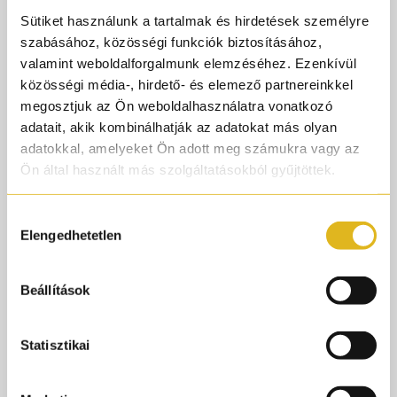
#niche
Sütiket használunk a tartalmak és hirdetések személyre
#parfüm
szabásához, közösségi funkciók biztosításához,
#
valamint weboldalforgalmunk elemzéséhez. Ezenkívül
#apollonia
közösségi média-, hirdető- és elemező partnereinkkel
megosztjuk az Ön weboldalhasználatra vonatkozó
#l
adatait, akik kombinálhatják az adatokat más olyan
#luxusparfümn
adatokkal, amelyeket Ön adott meg számukra vagy az
#nicheparfümn
Ön által használt más szolgáltatásokból gyűjtöttek.
#nőiparfümp
Hozzájárulás
#parfumc
Elengedhetetlen
kiválasztása
#colognef
#fragancep
Beállítások
#parfumtok
@Noemie
Statisztikai
♬ original sound - Michael Prince