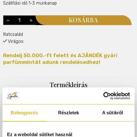
Szállítási idő 1-3 munkanap
KOSÁRBA
Illatcsalád
Virágos
Rendelj 50.000.-ft felett és AJÁNDÉK gyári
parfümmintát adunk rendelésedhez!
Termékleírás
@parfumorult
Xerjoff Apollonia
Beleegyezés
Részletek
A sütikről
#xerjoff
#parfumorult
Ez a weboldal sütiket használ