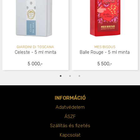
GIARDINI DI TOSCANA
MES BISOUS
Celeste - 5 ml minta
Balle Rouge - 5 ml minta
5 000,-
5 500,-
INFORMÁCIÓ
Adatvédelem
ÁSZF
Szállítás és fizetés
Kapcsolat