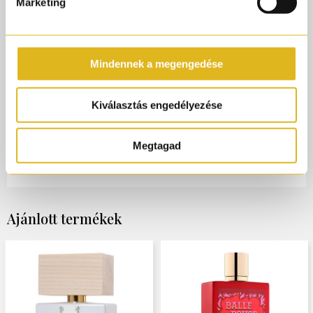
Marketing
Az Apollonia egy igazán felejthetetlen élmény, amelyet a
varázslatos éjszakai égbolt ihletett. Az űr varázsát és
misztériumát idézve a ragyogó csillagok tengerével
megvilágított sötét égbolt szépségét árasztja. Finoman
Mindennek a megengedése
virágos karakterű Apollónia a fehér virágok fejjegyeire
nyílik, ami az írisz illatos szívéhez vezet, és klasszikus
Kiválasztás engedélyezése
fehér pézsma alappal zárul. Ritka és értékes Xerjoff
parfüm, amely életre kel a bőrön.
Megtagad
Illatjegyek
: Fehér virágok, Orris gyökér, Pézsma
Ajánlott termékek