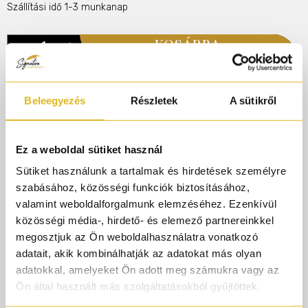
Szállítási idő 1-3 munkanap
KOSÁRBA
Illatcsalád
Oudos
Fűszeres
Virágos
Dohányos
Fás
Beleegyezés
Részletek
A sütikről
Rendelj 50.000.-ft felett és AJÁNDÉK gyári
parfümmintát adunk rendelésedhez!
Ez a weboldal sütiket használ
Sütiket használunk a tartalmak és hirdetések személyre
Termékleírás
szabásához, közösségi funkciók biztosításához,
valamint weboldalforgalmunk elemzéséhez. Ezenkívül
közösségi média-, hirdető- és elemező partnereinkkel
Egy igazi mindent elsöprő fűszeres és Cubai dohányos
megosztjuk az Ön weboldalhasználatra vonatkozó
illat a maga bődületes erejével. A Red Tobacco egy
adatait, akik kombinálhatják az adatokat más olyan
hihetetlenül erős és szexi illat. A meleg és lendületes
adatokkal, amelyeket Ön adott meg számukra vagy az
akkordok fényűző keveréke forróságot visz a hosszú,
Ön által használt más szolgáltatásokból gyűjtöttek.
hűvös őszi és téli éjszakákba. Az oud, a zöld alma, a