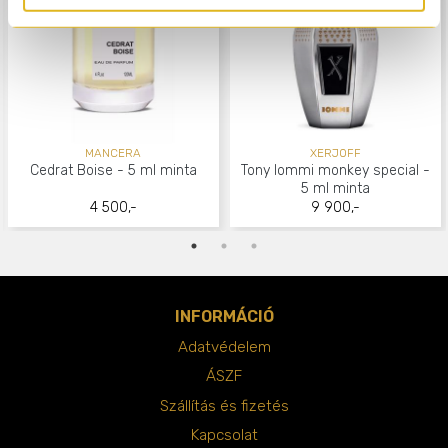
MANCERA
XERJOFF
Cedrat Boise - 5 ml minta
Tony Iommi monkey special -
5 ml minta
4 500,-
9 900,-
INFORMÁCIÓ
Adatvédelem
ÁSZF
Szállítás és fizetés
Kapcsolat