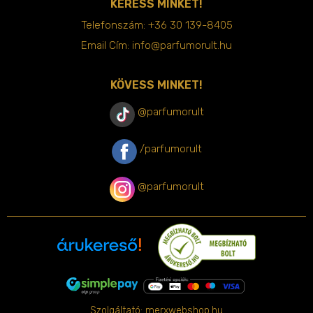
KERESS MINKET!
Telefonszám:
+36 30 139-8405
Email Cím:
info@parfumorult.hu
KÖVESS MINKET!
@parfumorult
/parfumorult
@parfumorult
Szolgáltató:
merxwebshop.hu