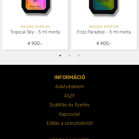
MAIORA PARFUM
MAIORA PARFUM
Tropical Sky - 5 ml minta
Frizz Paradise - 5 ml minta
4 900,-
4 900,-
INFORMÁCIÓ
Adatvédelem
ÁSZF
Szállítás és fizetés
Kapcsolat
Elállás a szerződéstől