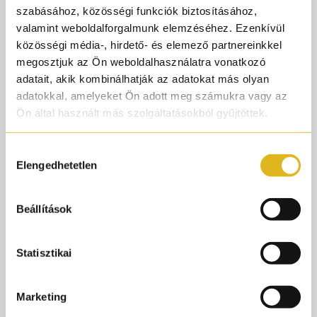
#nyariparfum
szabásához, közösségi funkciók biztosításához,
#summerfragance
valamint weboldalforgalmunk elemzéséhez. Ezenkívül
#pinaloca
közösségi média-, hirdető- és elemező partnereinkkel
megosztjuk az Ön weboldalhasználatra vonatkozó
#parfumorult
adatait, akik kombinálhatják az adatokat más olyan
@Maioraparfum
adatokkal, amelyeket Ön adott meg számukra vagy az
♬ eredeti hang - Parfümőrült
Ön által használt más szolgáltatásokból gyűjtöttek.
A Maiora Parfum egy kézműves niche parfümmárka,
Hozzájárulás
Elengedhetetlen
olaszosan szenvedélyes és karakteres. A mediterrán
kiválasztása
életérzés találkozik az intenzív, nagy koncentrációjú
alapanyagokkal vidám hangulatban. A márka alkotásai
Beállítások
gazdag textúráikról, valamint rendkívüli tartósságukról
váltak ismertté. A Maiora illatai nem a visszafogottságról
szólnak: érzékiek, drámaiak és emlékezetesek, mintha
Statisztikai
egy olasz nyár vibráló hangulatát zárnák üvegbe. A
trópusi gyümölcsök, krémes desszertek, fűszerek és
Marketing
gyantás mélységek különleges harmóniája teszi a ház