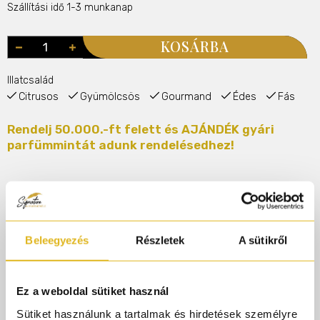
Szállítási idő 1-3 munkanap
KOSÁRBA
Illatcsalád
Citrusos
Gyümölcsös
Gourmand
Édes
Fás
Rendelj 50.000.-ft felett és AJÁNDÉK gyári
parfümmintát adunk rendelésedhez!
Termékleírás
@parfumorult
Beleegyezés
Részletek
A sütikről
Maiora Parfums Top5 bomba nyári illata a
Parfümőrültnél!
Ez a weboldal sütiket használ
#maiora
Sütiket használunk a tartalmak és hirdetések személyre