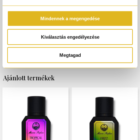
parfümjeit igazán egyedivé. A Maiora illatai azok számára
készültek, akik a niche illatok világában az erőteljes
karaktert, az érzelmeket és a tartósságot keresik.
Mindennek a megengedése
A Parfümőrült elhozta a Maiora legjobb öt illatát
egy felfedező csomagban.
Kiválasztás engedélyezése
A csomag tartalma: Pina Loca, Tropical Sky,
Fireberry, Fizz Paradise, Phraenesya Pastiera.
Megtagad
Ajánlott termékek