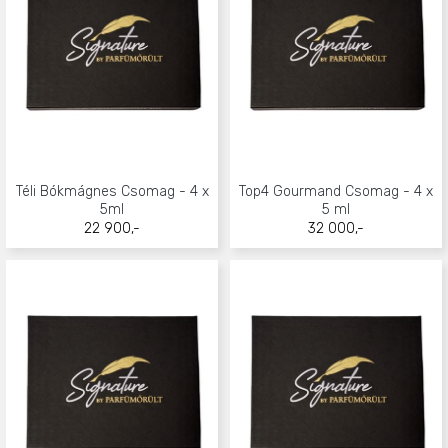
Téli Bókmágnes Csomag - 4 x
Top4 Gourmand Csomag - 4 x
5ml
5 ml
22 900,-
32 000,-