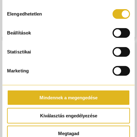
Hozzájárulás
Elengedhetetlen
PERNOIRE
PERNOIRE
kiválasztása
Pernoire Anima Discovery Set
Pernoire Odus Discovery Set -
- 8 x 2 ml
4x2ml
14 900,-
8 900,-
Beállítások
Statisztikai
Marketing
Mindennek a megengedése
Kiválasztás engedélyezése
MAIORA PARFUM
SALUM
Pina Loca Testápoló krém -
Salum Discovery Set - 6 x 2 ml
200 ml
Megtagad
15 900,-
12 900,-