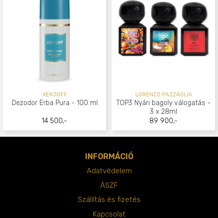
XERJOFF
LORENZO PAZZAGLIA
Dezodor Erba Pura - 100 ml
TOP3 Nyári bagoly válogatás -
3 x 28ml
14 500,-
89 900,-
INFORMÁCIÓ
Adatvédelem
ÁSZF
Szállítás és fizetés
Kapcsolat