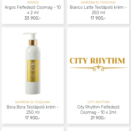
ARGOS
GIARDINI DI TOSCANA
Argos Felfedező Csomag - 10
Bianco Latte Testápoló krém -
x 2 ml
250 ml
33 900,-
17 900,-
GIARDINI DI TOSCANA
CITY RHYTHM
Bora Bora Testápoló krém -
City Rhythm Felfedező
250 ml
Csomag - 10 x 2ml
17 900,-
21 900,-