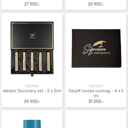
27 900,-
26 900,-
WESKER
XERJOFF
Wesker Discovery set - 5 x 5ml
Xerjoff Unisex csomag - 4 x 5
ml
29 900,-
31 000,-