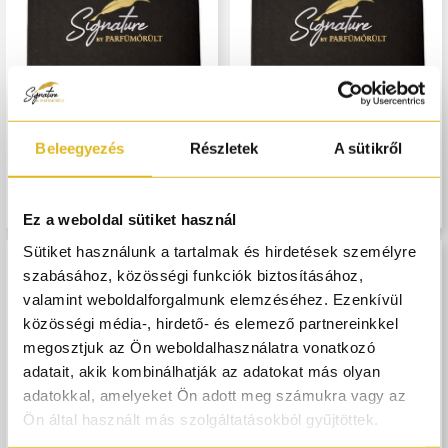
Beleegyezés
Részletek
A sütikről
Parfums de Bence Top 4 Őszi-
Parfums de Bence Top 4
Téli Csomag - 4 x 5 ml
Újdonság Csomag - 4 x 5 ml
22 900,-
27 000,-
Ez a weboldal sütiket használ
Sütiket használunk a tartalmak és hirdetések személyre
szabásához, közösségi funkciók biztosításához,
valamint weboldalforgalmunk elemzéséhez. Ezenkívül
közösségi média-, hirdető- és elemező partnereinkkel
megosztjuk az Ön weboldalhasználatra vonatkozó
adatait, akik kombinálhatják az adatokat más olyan
adatokkal, amelyeket Ön adott meg számukra vagy az
Ön által használt más szolgáltatásokból gyűjtöttek.