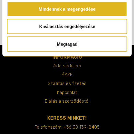
Bank )
Mindennek a megengedése
Utánvétel
Amennyiben a rendelés értékét a csomag kézhezvételekor
Kiválasztás engedélyezése
kívánja kiegyenlíteni, akkor válassza az "Utánvétel" fizetési
módot.
Megtagad
INFORMÁCIÓ
Adatvédelem
ÁSZF
Szállítás és fizetés
Kapcsolat
Elállás a szerződéstől
KERESS MINKET!
Telefonszám:
+36 30 139-8405