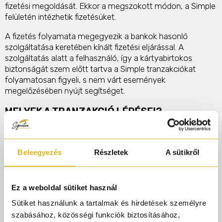
fizetési megoldását. Ekkor a megszokott módon, a Simple
felületén intézhetik fizetésüket.
A fizetés folyamata megegyezik a bankok hasonló
szolgáltatása keretében kínált fizetési eljárással. A
szolgáltatás alatt a felhasználó, így a kártyabirtokos
biztonságát szem előtt tartva a Simple tranzakciókat
folyamatosan figyeli, s nem várt események
megelőzésében nyújt segítséget.
MELYEK A TRANZAKCIÓ LÉPÉSEI?
A „Fizetés” gombra kattintva Ön átkerül a Simple fizetési
oldalára, ahol a bankkártya adatai megadásával elindítja a
Beleegyezés
Részletek
A sütikről
tranzakciót.
A kártyaadatok megadását követően kérjük, ellenőrizze az
adatok helyességét.
A tranzakció feldolgozása elindul a banki feldolgozó
Ez a weboldal sütiket használ
rendszerekben.
Sütiket használunk a tartalmak és hirdetések személyre
A fizetéseredményéről Ön e-mail útján is értesítést kap,
szabásához, közösségi funkciók biztosításához,
valamint a Simple rendszere visszairányítja a webáruház