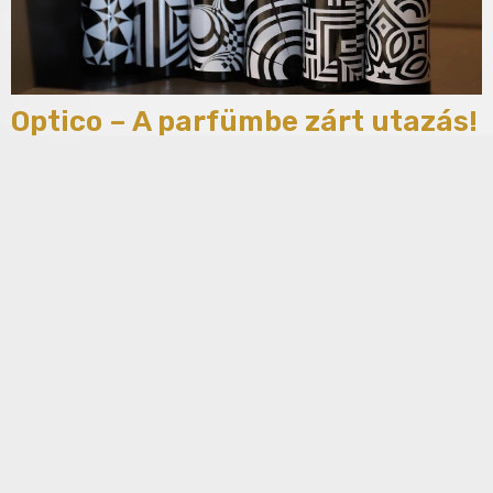
Optico – A parfümbe zárt utazás!
2025.09.14.
Az Optico Art kollekció illatai elsőnek a külsőjükkel
hódítanak. Csodaszép fekete-fehér minimalista dizájnja
rögtön odavonzza a tekintet! Az igazi csoda viszont az
illatokban rejlik! A kollekció darabjai földrajzi neveket
viselnek – Malabar (kedvenc
[Tovább]