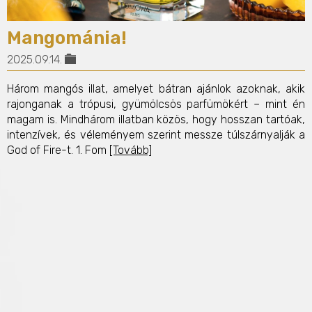
Mangománia!
2025.09.14.
Három mangós illat, amelyet bátran ajánlok azoknak, akik
rajonganak a trópusi, gyümölcsös parfümökért – mint én
magam is. Mindhárom illatban közös, hogy hosszan tartóak,
intenzívek, és véleményem szerint messze túlszárnyalják a
God of Fire-t. 1. Fom
[Tovább]