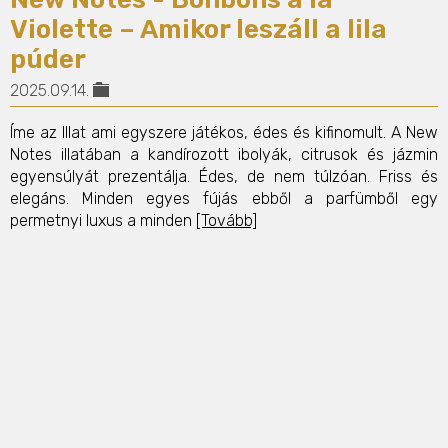
Violette – Amikor leszáll a lila
púder
2025.09.14.
Íme az Illat ami egyszere játékos, édes és kifinomult. A New
Notes illatában a kandírozott ibolyák, citrusok és jázmin
egyensúlyát prezentálja. Édes, de nem túlzóan. Friss és
elegáns. Minden egyes fújás ebből a parfümből egy
permetnyi luxus a minden
[Tovább]