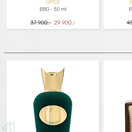
OPTICO
G
BBG - 50 ml
B
37 900,-
29 900,-
4