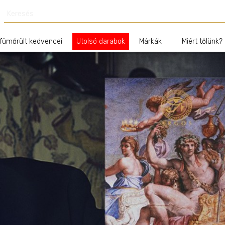
fümőrült kedvencei
Utolsó darabok
Márkák
Miért tőlünk?