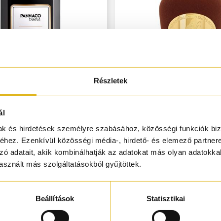
Részletek
ál
FOMOWA PARIS
SOSPIRO
naco Tahaa - 100 ml
Il Padrino - 100m
mak és hirdetések személyre szabásához, közösségi funkciók biz
hez. Ezenkívül közösségi média-, hirdető- és elemező partner
66 900,-
97 900,-
zó adatait, akik kombinálhatják az adatokat más olyan adatokka
sznált más szolgáltatásokból gyűjtöttek.
ÚJDONSÁGOK
Beállítások
Statisztikai