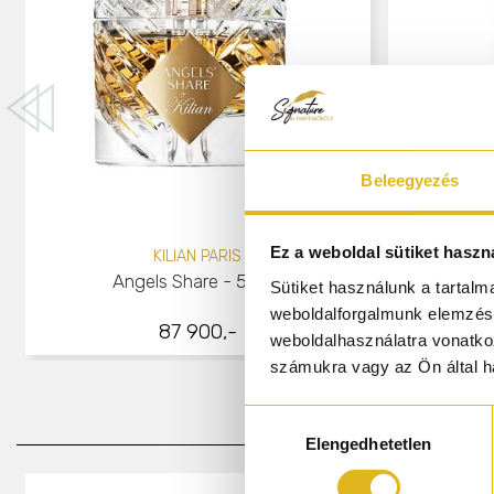
Beleegyezés
Ez a weboldal sütiket haszn
KILIAN PARIS
Angels Share - 50 ml
Pan
Sütiket használunk a tartal
weboldalforgalmunk elemzésé
87 900,-
weboldalhasználatra vonatko
számukra vagy az Ön által ha
Hozzájárulás
Elengedhetetlen
kiválasztása