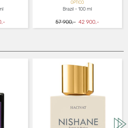
OPTICO
ml
Brazil - 100 ml
0,-
57 900,-
42 900,-