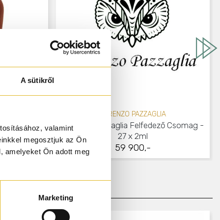
A sütikről
LORENZO PAZZAGLIA
l
Lorenzo Pazzaglia Felfedező Csomag -
tosításához, valamint
27 x 2ml
einkkel megosztjuk az Ön
59 900,-
l, amelyeket Ön adott meg
Marketing